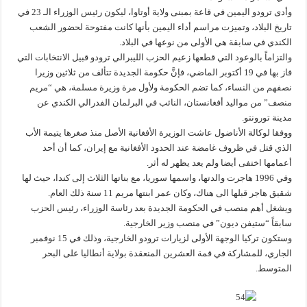
وأدى ترودو اليمين في قاعة بمبنى ولاية أوتاوا، ليكون رئيس الوزراء الـ 23 في
تاريخ البلاد، وتميزت مراسم أداء اليمين بأنها كانت مفتوحة لحضور الشعب
الكندي في سابقة هي الأولى من نوعها في البلاد.
والتزاماً بالوعود التي قطعها زعيم الحزب الليبرالي ترودو قبيل الانتخابات التي
فاز بها في 19 أكتوبر الماضي، فإنَّ حكومة الجديدة تتألف من ثلاثين وزيرا
نصفهم من النساء، كما تضم الحكومة ولأول مرة وزيرة مسلمة، هي “مريم
منصف” من مواليد أفغانستان، النائب في البرلمان الفدرالي الكندي عن
مدينة تورونتو.
ووفقا لوكالة الأناضول عاشت الوزيرة الأفغانية الأصل منذ صغرها يتيمة الأب
الذي قتل في ظروف غامضة عند الحدود الأفغانية مع إيران، كما أن أحد
أعمامها اختفى أيضا ولم يعد يظهر له أثر.
وفي 1996 هاجرت والدتها، واسمها سوريا، مع بناتها الثلاث إلى كندا، حيث لها
شقيق هاجر قبلها الى هناك، وكان عمر ابنتها مريم 11 سنة ذلك العام.
ويشغل أهم منصب في الحكومة الجديدة بعد رئاسة الوزراء، رئيس الحزب
سابقاً “ستيفن ديون” في منصب وزير الخارجية.
وستكون تركيا الوجهة الأولى لزيارات ترودو الخارجية، وذلك في 15 نوفمبر
الجاري، للمشاركة في قمة العشرين المنعقدة بولاية أنطاليا على البحر
المتوسط.