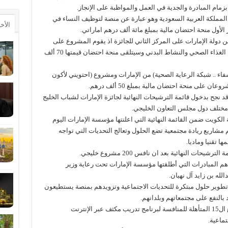
زمام المبادرة والجدية في العمل والمواظبة على الإنجاز.
لمملكة العربية السعودية وهو عبارة عن منصة لتوظيف النساء في
الأخ
لأول منحة احتضان مالية بمبلغ مائة ألف درهم اماراتي.
لة الإمارات على المركز الثاني للجائزة اذ يقوم المشروع على
تغذية عقول الطلاب ببرامجه التثقيفية حول أهمية الغذاء الصحي والنشاط البدني وسيتلقى منحة احتضان قيمتها 70 ألف
ء .. شبكة الرعاية الصحية) من الإمارات ومشروع (احتويني لأكون
لى منحة احتضان مالية بمبلغ 50 ألف درهم.
د نجح بدخول قائمة الترشيحات النهائية لجائزة الإمارات لشباب الخليج
 الكويت ضمن القائمة النهائية التي اعلنتها مؤسسة الإمارات اليوم
مشاريع ريادة مجتمعية تضع الحلول وتعالج التحديات التي تواجه
 تقنيا وماديا.
ات النهائية بعد ان نافس 200 مشروع خليجي.
أهم المبادرات التي أطلقتها مؤسسة الإمارات تحت رعاية وزير
له بن زايد آل نهيان.
تطوير حلول مبتكرة للتحديات الاجتماعية وتزويدهم بمنصة يستطيعون
بالنفع على مجتمعاتهم وبلدانهم.
وتخضع لجنة الجائزة الفرق القائمة على المشاريع ال15 المتأهلة للمنافسة لبرنامج تدريب مكثف عبر الإنترنت
ماعية.