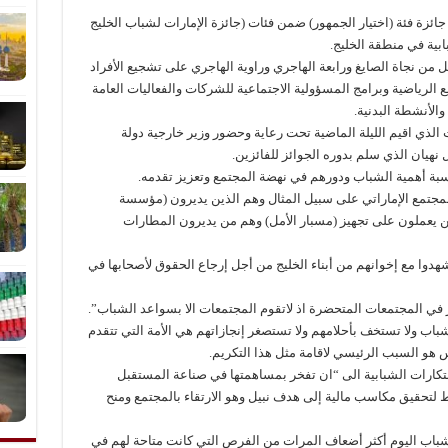
ائزة فئة (اختيار الجمهور) ضمن فئات (جائزة الإمارات لشباب الخليج
 من نجاة الصايغ ورابعة الهاجري وراوية الهاجري على تشجيع الأفراد
 الرياضية وبرامج المسؤولية الاجتماعية للشركات والفعاليات العامة
والأنشطة البدنية.
الذي اقيم الليلة الماضية تحت رعاية وحضور وزير خارجية دولة
ل نهيان الذي سلم بدوره الجوائز للفائزين.
ناسبة أهمية الشباب ودورهم في نهضة المجتمع وتعزيز تقدمه.
المجتمع الإماراتي على سبيل المثال وهم الذين يديرون (مؤسسة
ذين يعملون على تجهيز (مسبار الأمل) وهم من يديرون المطارات
هدوا مع إخوانهم من أبناء الخليج من أجل إرجاع الحقوق لأصحابها في
 في المجتمعات المتحضرة اذ لاتقوم المجتمعات الا بسواعد الشباب”.
لشباب ولا تستخف بأحلامهم ولا تستصغر إنجازاتهم هي الأمة التي تتقدم
 هو السبب الرئيسي لاقامة مثل هذا التكريم.
بتكارات الشبابية الى “ان تفخر بمساهمتها في صناعة المستقبل
لتحقيق مكاسب مالية إلى هدف نبيل وهو الارتقاء بالمجتمع ومنح
لشباب اليوم أكثر أضعاف المرات من الفرص التي كانت متاحة لهم في