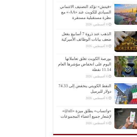
«فيتش» تؤكد التصنيف الائتماني
السيادي للكويت عند «AA-» مع
نظرة مستقبلية مستقرة
8 أغسطس، 2026
الذهب عند ذروة 7 أسابيع بفعل
ضعف بيانات الوظائف الأميركية
8 أغسطس، 2026
بورصة الكويت تغلق تعاملاتها
اليوم على انخفاض مؤشرها العام
11.14 نقطة
6 أغسطس، 2026
النفط الكويتي ينخفض إلى 74.33
دولار للبرميل
6 أغسطس، 2026
«واتساب» يطلق ميزة «all@»
لإشعار جميع أعضاء المجموعات
6 أغسطس، 2026