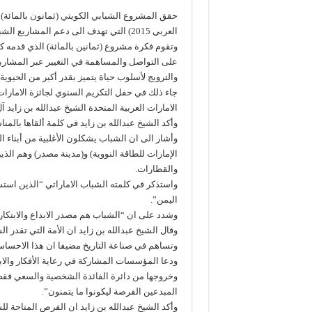
حقق المشروع الشبابي الكويتي (ثمانون بالمائة) ج
العربي 2015) التي تهدف الى دعم المشاريع الشبابية في منطقة الخليج.
وتقوم فكرة مشروع (ثمانين بالمائة) الذي قدمه كل
على التواصل والمساهمة في التغيير عبر المشاريع
والترويج لأسلوب حياة يتميز بقدر أكبر من الحيوية 
جاء ذلك في حفل التكريم السنوي لجائزة الامارات 
الامارات العربية المتحدة الشيخ عبدالله بن زايد آ
وأكد الشيخ عبدالله بن زايد في كلمة ألقاها بالم
وأشار الى ان الشباب يشكلون الأغلبية من أبناء 
الإمارات للطاقة النووية) و(مدينة مصدر) وهم ال
والقطارات.
واستذكر في كلمته الشباب الاماراتي “الذين استش
اليمن”.
وشدد على ان “الشباب هم مصدر الابداع والابتكار
وقال الشيخ عبدالله بن زايد ان الأمة التي تقدر ا
وتساهم في صناعة التاريخ مضيفا ان هذا الاحساس
ودعا المؤسسات المشاركة في رعاية الأفكار والا
وخروجها من دائرة الفائدة الشخصية والسعي فقط 
المبدعين الفرصة ليكونوا ما يتمنون”.
وأكد الشيخ عبدالله بن زايد ان الفرص المتاحة ل