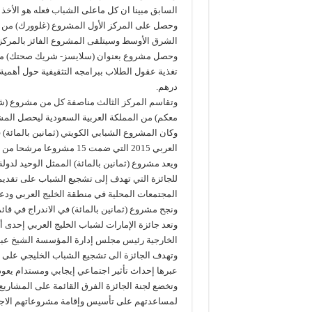
السابق مبينا ان كل ماعلى الشباب فعله هو الأخذ ب
وحصل على المركز الأول المشروع (غلوورك) من ا
الشرق الأوسط وسيتلقى المشروع الفائز بالمركز ا
وحصل مشروع بعنوان (سلايسز- شريك صحتك) من دو
درهم.
وتقاسم المركز الثالث مناصفة كل من مشروع (شفا
معكم) من المملكة العربية السعودية ليحصل المشروعان ع
وكان المشروع الشبابي الكويتي (ثمانين بالمائة) ق
العربي 2015 التي ضمت 15 مشروعا مرشحا من مختلف دول مجلس التعاون الخليجي.
ويعد مشروع (ثمانين بالمائة) الممثل الوحيد لدولة
للجائزة التي تهدف إلى تشجيع الشباب على تقديم 
المجتمعات المحلية في منطقة الخليج العربي ودعمها
ونجح مشروع (ثمانين بالمائة) في الاندراج في قائمة الترشيح
وتعد جائزة الإمارات لشباب الخليج العربي إحدى 
الخارجية رئيس مجلس إدارة المؤسسة الشيخ عبدال
وتهدف الجائزة الى تشجيع الشباب الخليجي على 
عبرها إحداث تأثير اجتماعي إيجابي ومستدام يعود 
لمساعدتهم على تأسيس وإقامة مشروعاتهم الاجت