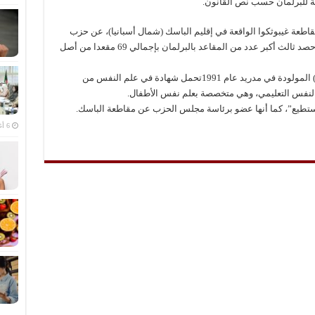
احية للبرلمان حسب نص القانون.
اطعة غيبوثكوا الواقعة في إقليم الباسك (شمال أسبانيا)، عن حزب
“نحن نستطيع” حديث التأسيس والذي تمكن من حصد ثالث أكبر عدد من المقاعد بالبرلمان بإجمالي 69 مقعدا من أصل
وحسب موقع الحزب، فنجوى جويلي (أو نجوى ألبا) المولودة في مدريد عام 1991تحمل شهادة في علم النفس من
النفس التعليمي، وهي متخصصة بعلم نفس الأطفال.
طيع”، كما أنها عضو برئاسة مجلس الحزب عن مقاطعة الباسك.
6 أغسطس، 2026