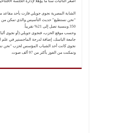
أصغر النائبات سنا ما يؤهلا لإدارة الجلسة الافتت
الشابة المصرية نجوى جويلي فازت بأحد مقاعد مق
350 وبنسبة تصل إلى 21% تقريباً.
جامعة الباسك، إضافة لدرجة الماجستير في علم 
نجوى كانت أحد الشباب المؤسس لحزب “نحن نست
وتمكنت من الفوز بأكثر من 97 ألف صوت.