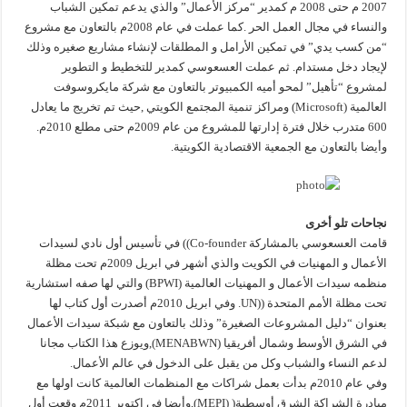
2007 م حتى 2008 م كمدير “مركز الأعمال” والذي يدعم تمكين الشباب
والنساء في مجال العمل الحر .كما عملت في عام 2008م بالتعاون مع مشروع
“من كسب يدي” في تمكين الأرامل و المطلقات لإنشاء مشاريع صغيره وذلك
لإيجاد دخل مستدام. ثم عملت العسعوسي كمدير للتخطيط و التطوير
لمشروع “تأهيل” لمحو أميه الكمبيوتر بالتعاون مع شركة مايكروسوفت
العالمية (Microsoft) ومراكز تنمية المجتمع الكويتي ,حيث تم تخريج ما يعادل
600 متدرب خلال فترة إدارتها للمشروع من عام 2009م حتى مطلع 2010م.
وأيضا بالتعاون مع الجمعية الاقتصادية الكويتية.
نجاحات تلو أخرى
قامت العسعوسي بالمشاركة Co-founder)) في تأسيس أول نادي لسيدات
الأعمال و المهنيات في الكويت والذي أشهر في ابريل 2009م تحت مظلة
منظمه سيدات الأعمال و المهنيات العالمية (BPWI) والتي لها صفه استشارية
تحت مظلة الأمم المتحدة ((UN. وفي ابريل 2010م أصدرت أول كتاب لها
بعنوان “دليل المشروعات الصغيرة” وذلك بالتعاون مع شبكة سيدات الأعمال
في الشرق الأوسط وشمال أفريقيا (MENABWN),ويوزع هذا الكتاب مجانا
لدعم النساء والشباب وكل من يقبل على الدخول في عالم الأعمال.
وفي عام 2010م بدأت بعمل شراكات مع المنظمات العالمية كانت اولها مع
مبادرة الشراكة الشرق أوسطية( (MEPI),وأيضا في اكتوبر 2011م وقعت أول