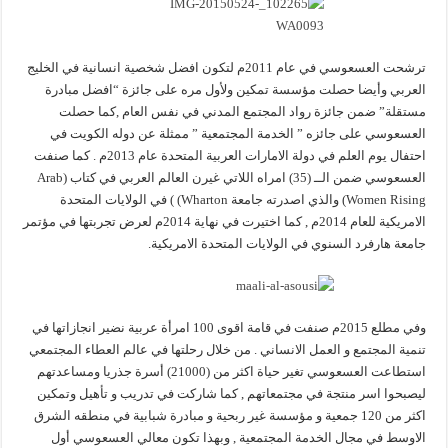
ترشحت العسعوسي في عام 2011م لتكون افضل شخصية انسانية في الخليج
العربي وأيضا حصلت مؤسسة تمكين ولأول مره على جائزة “افضل مبادرة
مستقلة” ضمن جائزة رواد المجتمع المدني في نفس العام ,كما حصلت
العسعوسي على جائزه ” الخدمة المجتمعية ” ممثلة عن دوله الكويت في
احتفال يوم العلم في دولة الامارات العربية المتحدة عام 2013م . كما صنفت
العسعوسي ضمن الــ (35) امراه اللاتي غيرن العالم العربي في كتاب (Arab
Women Rising) والذي اصدرته جامعة Wharton) ) في الولايات المتحدة
الامريكية للعام 2014م , كما اختيرت في نهاية 2014م لعرض تجربتها في مؤتمر
جامعة هارفرد السنوي في الولايات المتحدة الامريكية.
وفي مطلع 2015م صنفت في قامة اقوى 100 امرأة عربية نضير انجازاتها في
تنمية المجتمع و العمل الانساني . من خلال رحلتها في عالم العطاء المجتمعي
استطاعت العسعوسي تغير حياة اكثر من (21000) أسرة جذريا ومساعدتهم
ليصبحوا اسر منتجة في مجتمعاتهم , كما شاركت في تدريب و تأهيل وتمكين
اكثر من 120 جمعية و مؤسسة غير ربحية و مبادرة شبابية في منطقه الشرق
الاوسط في مجال الخدمة المجتمعية , وبهذا تكون معالي العسعوسي أول