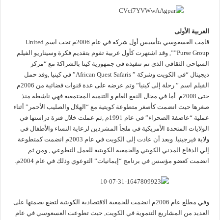
العربية الأولى
قامت العسعوسي بتأسيس أول شركه في عام 2006م تحت اسم United
Purse Group””, وقد اشتهرت كأول عربية تقوم بتقديم فكرة وسيناريو الفيلم
السياحي الثقافي الذي تم تنفيذه في جمهورية كينا بالشراكة مع “مركز
ديجيتال “في الكويت وشركة ” African Quest Safaris” في كينيا ,وقد حمل
الفيلم اسم ” رحلة إلى كينيا” وتم عرضه على عدة قنوات فضائية من 2006م
حتى 2008م. أما في مجال النفع العام و التنمية المجتمعية فهي ناشطة منذ
صغرها حيث انضمت كأصغر متطوعة كويتية مع “الهلال والصليب الأحمر” أثناء
عملية “عاصفة الصحراء” في عام 1991م ,ثم عملت خلال فترة دراستها في
الولايات المتحدة الأمريكية في ملجأ المشردين لرعاية النساء والأطفال في
ولاية فيرجينيا. وبعد أن عادت إلى الكويت في عام 2003م انضمت كمتطوعة
إلي الدفاع المدني الكويتي والجمعية الكويتية للعمل التطوعي , ومن ثم
انضمت كعضو مؤسس في برنامج “إيمانيات” التوعوي وذلك في عام 2004م.
وفي مطلع عام 2006م انضمت للجمعية الاقتصادية الكويتية لتضع بصمتها على
العديد من المشاريع التنموية في الكويت, حيث تطوعت العسعوسي في عام