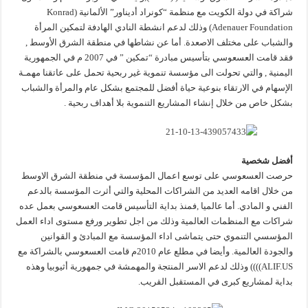
شراكة في دولة الكويت مع منظمة “كونراد أديناور” الألمانية (Konrad
Adenauer Foundation) وذلك لدعم انشطة النادي الهادفة لتمكين المرأة
والشباب على مختلف الاصعدة. أما عن نشاطها في منطقة الشرق الأوسط ,
فقد قامت العسعوسي بتأسيس مبادرة “تمكين ” في 2007 م في الجمهورية
اليمنية , والتي تحولت الى مؤسسة تنموية غير ربحية تحمل على عاتقنا مهمـة
الإسهام في الارتقاء بنوعية حياة أفضل للمجتمع بشكل عام والمرأة والشباب
بشكل خاص من خلال إنشاء المشاريع التنموية بلا أهداف ربحية .
أفضل شخصية
حرصت العسعوسي على توسع اعمال المؤسسة في منطقة الشرق الاوسط
من خلال اقامه العديد من الشراكات المحلية والتي أثرت المؤسسة بالدعم
الفني و المادي. أما عالميا ,فمنذ بداية التأسيس قامت العسعوسي بعمل عده
شراكات مع المنظمات العالمية وذلك من اجل تطوير ورفع مستوى اداء العمل
المؤسسي التنموي حتى يتماشى اداء المؤسسة مع المبادئ و القوانين
والجودة العالمية. وأيضا في مطلع عام 2010م قامت العسعوسي بالشراكة مع
ALIF.US)))) وذلك لدعم الاسر المنتجة والمهمشة في جمهورية أثيوبيا وهذه
بداية لمشاريع كبرى في المستقبل القريب.