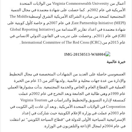
أعمال من Virginia Commonwealth University من الولايات المتحدة
الأمريكية في عام 2002م . كما حصلت على شهادة معتمدة في مجال التنمية
المجتمعية كمنحة من مبادرة الشراكة الأمريكية الشرق أوسطيةThe Middle
East Partnership Initiative (MEPI), في عام 2007م, و حاصة كأول كويتية على
شهادة معتمدة في اعداد تقارير الاستدامة من (Global Reporting Initiative
(GRI في عام 2011م , وحصلت على تدريب في القانون الدولي الانساني في
عام 2015م من International Committee of The Red Cross (ICRC) .
خبرة عالمية
العسعوسي حاصلة على العديد من الشهادات المتخصصة في مجال التخطيط
والإدارة من عدة جهات محلية و عالمية , ولديها أكثر من 15 عام من الخبرة
العملية في القطاع العام و الخاص والخدمة المجتمعية. بدأت مشوارها العملي
عام 1999م وهي طالبة في الجامعة وبعد التخرج في عام 2002م عملت
كمنسقة لإدارة التسويق والتخطيط والدراسات في Virginia Tourism
Corporation في الولايات المتحدة الأمريكية , وبعد أن عادت إلي الكويت في
عام 2003م عملت في وزارة الإعلام الكويتية حيث شاركت في إعداد
الإستراتيجية السياحية الأولى للدولة في “قطاع السياحة الكويتي” ثم انتقلت
في عام 2004م لمجال الإذاعة والتلفزيون في الوزارة.