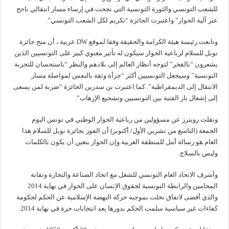
للشعب التونسي والثورة التونسية التي نجحت في إرساء مسار انتقالي ناجح
عبر آلية الحوار” واعتبرت الجائزة “تكريم لكل الشعب التونسي”.
وتابعت رئيسة هيئة الكرامة والحقيقة وفقا لموقع DW عربية ، أن منح جائزة
نوبل للسلام لرباعية الحوار سيكون له تأثير معنوي كبير على التونسيين الذين
يشعرون “بالفخر” لتوجه أنظار العالم إلى بلادهم والنظر “باستحسان للتجربة
التونسية” وسيجعل التونسيين أكثر “جرأة وثقة بالنفس لمواصلة مسار
الانتقال إلى الديمقراطية”. كما اعتبرت بن سدرين الجائزة “ضربة لمن يسعى
إلى إشعال نار الفتنة بين التونسيين وتشجيع الإرهاب”.
ونقلت رويترز عن مسؤولين من رباعية الحوار الوطني في تونس اليوم
الجمعة (التاسع من تشرين الأول/ أكتوبر) أن الفوز بجائزة نوبل للسلام هذا
العام هو رسالة أمل للمنطقة العربية وإن الحوار يتعين أن يكون بالكلمات
وليس بالسلاح.
وأشرف الاتحاد العام التونسي للشغل مع اتحاد الصناعة والتجارة ونقابة
المحامين والرابطة التونسية لحقوق الإنسان على الحوار في نهاية 2014
والذي أفضى لاتفاق تخلت بموجبه حركة النهضة الإسلامية عن الحكم لحكومة
كفاءات غير سياسية سلمت الحكم بدورها بعد انتخابات حرة في نهاية 2014.