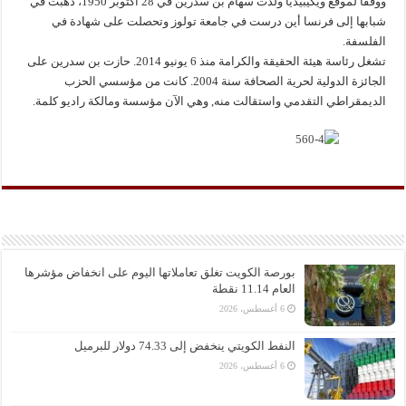
ووفقا لموقع ويكيبيديا ولدت سهام بن سدرين في 28 أكتوبر 1950، ذهبت في
شبابها إلى فرنسا أين درست في جامعة تولوز وتحصلت على شهادة في
الفلسفة.
تشغل رئاسة هيئة الحقيقة والكرامة منذ 6 يونيو 2014. حازت بن سدرين على
الجائزة الدولية لحرية الصحافة سنة 2004. كانت من مؤسسي الحزب
الديمقراطي التقدمي واستقالت منه, وهي الآن مؤسسة ومالكة راديو كلمة.
بورصة الكويت تغلق تعاملاتها اليوم على انخفاض مؤشرها
العام 11.14 نقطة
6 أغسطس، 2026
النفط الكويتي ينخفض إلى 74.33 دولار للبرميل
6 أغسطس، 2026