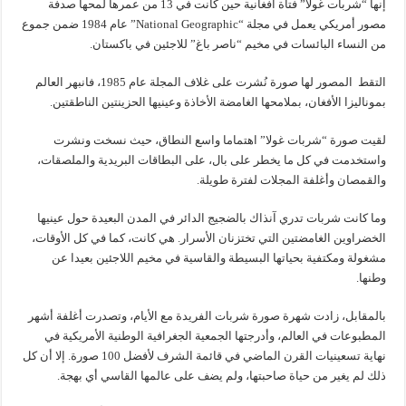
إنها “شربات غولا” فتاة أفغانية حين كانت في 13 من عمرها لمحها صدفة
مصور أمريكي يعمل في مجلة “National Geographic” عام 1984 ضمن جموع
من النساء البائسات في مخيم “ناصر باغ” للاجئين في باكستان.
التقط المصور لها صورة نُشرت على غلاف المجلة عام 1985، فانبهر العالم
بموناليزا الأفغان، بملامحها الغامضة الأخاذة وعينيها الحزينتين الناطقتين.
لقيت صورة “شربات غولا” اهتماما واسع النطاق، حيث نسخت ونشرت
واستخدمت في كل ما يخطر على بال، على البطاقات البريدية والملصقات،
والقمصان وأغلفة المجلات لفترة طويلة.
وما كانت شربات تدري آنذاك بالضجيج الدائر في المدن البعيدة حول عينيها
الخضراوين الغامضتين التي تختزنان الأسرار. هي كانت، كما في كل الأوقات،
مشغولة ومكتفية بحياتها البسيطة والقاسية في مخيم اللاجئين بعيدا عن
وطنها.
بالمقابل، زادت شهرة صورة شربات الفريدة مع الأيام، وتصدرت أغلفة أشهر
المطبوعات في العالم، وأدرجتها الجمعية الجغرافية الوطنية الأمريكية في
نهاية تسعينيات القرن الماضي في قائمة الشرف لأفضل 100 صورة. إلا أن كل
ذلك لم يغير من حياة صاحبتها، ولم يضف على عالمها القاسي أي بهجة.