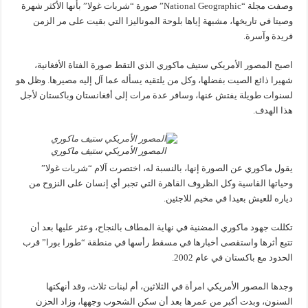
وصفت مجلة “National Geographic” صورة “شربات غولا” بأنها الأكثر شهرة
وصيتا في تاريخها، مشبهة إياها بلوحة الموناليزا التي بقيت على مر الزمن
فريدة وآسرة.
اصبح المصور الأمريكي ستيف ماكوري الذي التقط صورة الفتاة الأفغانية،
شهيرا ذائع الصيت بفضلها، وكل من يلتقيه يسأله عما آل إليه مصيرها. وظل هو
لسنوات طويلة يفتش عنها، وسافر عدة مرات إلى أفغانستان وباكستان لأجل
هذا الهدف.
المصور الأمريكي ستيف ماكوري
يقول ماكوري عن الصورة إنها، بالنسبة له، اختصرت آلام “شربات غولا”
وحياتها القاسية وكل الظروف القاهرة التي تجبر أي إنسان على النزوح من
دياره للعيش بعيدا في مخيم للاجئين.
تكللت جهود ماكوري المضنية في نهاية المطاف بالنجاح، وعثر عليها بعد أن
تتبع أثرها واستقصى أخبارها في مسقط رأسها في منطقة “طورا بورا” قرب
الحدود مع باكستان في عام 2002.
وجدها المصور الأمريكي امرأة في الثلاثين، أم لبنات ثلاث، وقد أنهكتها
السنون، وبدت أكبر من عمرها بعد أن سكن الشحوب وجهها، وزاد الحزن