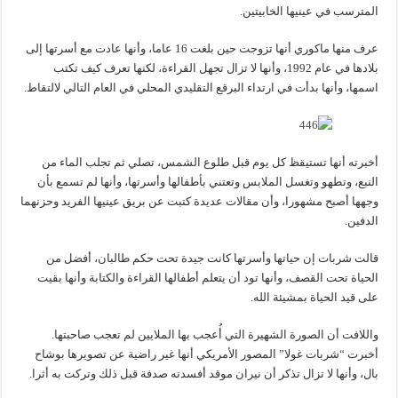
المترسب في عينيها الخابيتين.
عرف منها ماكوري أنها تزوجت حين بلغت 16 عاما، وأنها عادت مع أسرتها إلى
بلادها في عام 1992، وأنها لا تزال تجهل القراءة، لكنها تعرف كيف تكتب
اسمها، وأنها بدأت في ارتداء البرقع التقليدي المحلي في العام التالي لالتقاط.
أخبرته أنها تستيقظ كل يوم قبل طلوع الشمس، تصلي ثم تجلب الماء من
النبع، وتطهو وتغسل الملابس وتعتني بأطفالها وأسرتها، وأنها لم تسمع بأن
وجهها أصبح مشهورا، وأن مقالات عديدة كتبت عن بريق عينيها الفريد وحزنهما
الدفين.
قالت شربات إن حياتها وأسرتها كانت جيدة تحت حكم طالبان، أفضل من
الحياة تحت القصف، وأنها تود أن يتعلم أطفالها القراءة والكتابة وأنها بقيت
على قيد الحياة بمشيئة الله.
واللافت أن الصورة الشهيرة التي أُعجب بها الملايين لم تعجب صاحبتها.
أخبرت “شربات غولا” المصور الأمريكي أنها غير راضية عن تصويرها بوشاح
بال، وأنها لا تزال تذكر أن نيران موقد أفسدته صدفة قبل ذلك وتركت به أثرا.