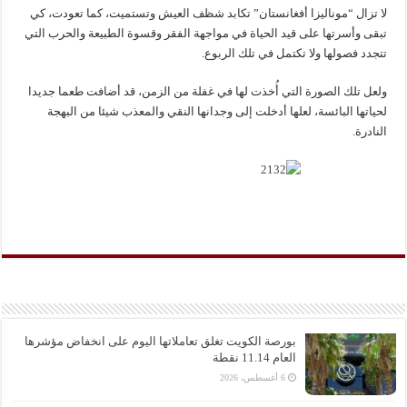
لا تزال “موناليزا أفغانستان” تكابد شظف العيش وتستميت، كما تعودت، كي
تبقى وأسرتها على قيد الحياة في مواجهة الفقر وقسوة الطبيعة والحرب التي
تتجدد فصولها ولا تكتمل في تلك الربوع.
ولعل تلك الصورة التي أُخذت لها في غفلة من الزمن، قد أضافت طعما جديدا
لحياتها البائسة، لعلها أدخلت إلى وجدانها النقي والمعذب شيئا من البهجة
النادرة.
بورصة الكويت تغلق تعاملاتها اليوم على انخفاض مؤشرها
العام 11.14 نقطة
6 أغسطس، 2026