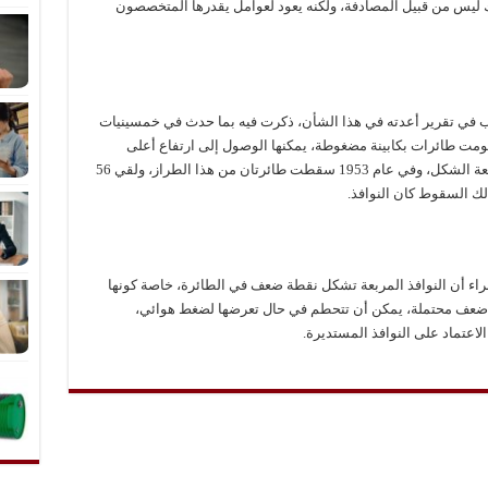
ك ليس من قبيل المصادفة، ولكنه يعود لعوامل يقدرها المتخصصون
 في تقرير أعدته في هذا الشأن، ذكرت فيه بما حدث في خمسينيات
ومت طائرات بكابينة مضغوطة، يمكنها الوصول إلى ارتفاع أعلى
وبسرعة أكبر، حيث كان لهذه الطائرات نوافذ مربعة الشكل، وفي عام 1953 سقطت طائرتان من هذا الطراز، ولقي 56
ك السقوط كان النوافذ.
راء أن النوافذ المربعة تشكل نقطة ضعف في الطائرة، خاصة كونها
اط ضعف محتملة، يمكن أن تتحطم في حال تعرضها لضغط هوائي،
الاعتماد على النوافذ المستديرة.