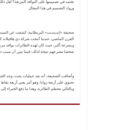
تعتمد في تصميمها على النوافذ المربعة؟ لعل ذل
ورواد التصميم في هذا المجال.
صحيفة «إندبندنت» البريطانية، كشفت عن السبب
القرن الماضي، عندما أنتجت شركة دي هافيلاند ك
شخصا مصرعهم نتيجة لذلك، فيما تبين أن سبب ذل
وأضافت الصحيفة، أنه بعد عمليات بحث، وجد الخب
تحتوي على أربعة زوايا، وهو أمر يعني أربعة نق
وبالتالي تتحطم الطائرة، وهذا ما دفع الخبراء إلى 