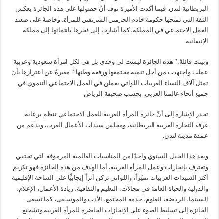
البريطانية لندن. فيما أكدت الأميرة نوف أنّ حصولها على هذه الجائزة يعكس
الثقة التي تمنحها حكومة خادم الحرمين الشريفين للمرأة، وخاصةً على صعيد
العمل الاجتماعي في المملكة، كما أشارت إلى فخرها بانتمائها إلى مملكة
الإنسانية.
وبينت قائلةً:” هذه الجائزة ليست لي وحدي بل هي لكل امرأة سعودية وعربية
عملت واجتهدت من أجل تنمية مجتمعها ورفعة وطنها”. معبرةً عن اعتزازها بأن
تمثل آلاف النساء العربيات اللواتي يعملن في العمل الاجتماعي التنموي في
جميع أنحاء عالمنا العربي. بحسب صحيفة الرياض
تجدر الإشارة إلى أنّ جائزة المرأة العربية للعمل الاجتماعي تنظم برعاية
غرفة التجارة العربية البريطانية، ومجلس سيدات الأعمال العرب، وبدعم من
عمدة مدينة لندن.
ويعد هذا الحفل السنوي واحدًا من المناسبات العالمية المرموقة التي تحتفي
وتعترف بإنجازات وعمل المرأة العربية، أما الهدف من هذه الجائزة فهو تكريم
أكثر السيدات العربيات تميّزاً، واللواتي تركن أثراً إيجابيًّا على الساحة الإقليمية
والدولية والحياة العامة في مجالات: التعليم والثقافية، ريادة الأعمال، الإعلام،
السينما، الرياضة، العلوم، خدمة المجتمع، الأدب والموسيقى، كما تسعى
الجائزة إلى تسليط الضوء على الإنجازات الحاضرة للمرأة العربية وتشجيع