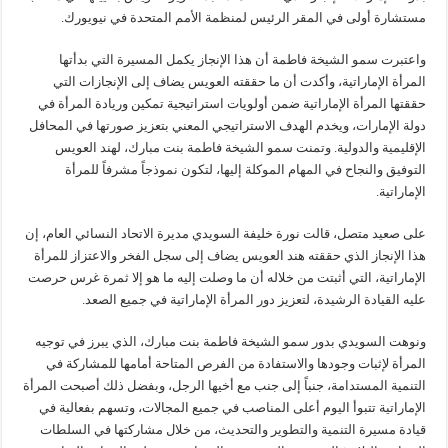
مستشارة أولى في المقر الرئيس لمنظمة الأمم المتحدة في نيويورك.
واعتبرت سمو الشيخة فاطمة أن هذا الإنجاز يكمل المسيرة التي بدأتها
المرأة الإماراتية، وأكدت أن ما حققته العويس يضاف إلى الإنجازات التي
حققتها المرأة الإماراتية ضمن أولويات استراتيجية تمكين وريادة المرأة في
دولة الإمارات، ويخدم الهدف الاستراتيجي المعني بتعزيز صورتها في المحافل
الإقليمية والدولية. وتمنت سمو الشيخة فاطمة بنت مبارك، لهند العويس
التوفيق والنجاح في المهام الموكلة إليها، لتكون نموذجاً مشرفاً للمرأة
الإماراتية.
على صعيد متصل، قالت نورة خليفة السويدي مديرة الاتحاد النسائي العام، إن
هذا الإنجاز الذي حققته هند العويس يضاف إلى سجل الفخر والاعتزاز للمرأة
الإماراتية، التي أثبتت من خلاله أن ما وصلت إليه ما هو إلا ثمرة غرس حرصت
عليه القيادة الرشيدة، لتعزيز دور المرأة الإماراتية في جميع الصعد.
ونوهت السويدي بدور سمو الشيخة فاطمة بنت مبارك، الذي يبرز في توجيه
المرأة لإثبات وجودها والاستفادة من الفرص المتاحة أمامها للمشاركة في
التنمية المستدامة، جنباً إلى جنب مع أخيها الرجل، وبفضل ذلك أصبحت المرأة
الإماراتية تتبوأ اليوم أعلى المناصب في جميع المجالات، وتسهم بفعالية في
قيادة مسيرة التنمية والتطوير والتحديث، من خلال مشاركتها في السلطات