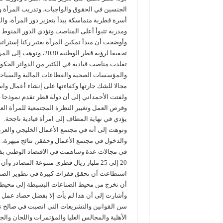
الجنسين في الحقوق والواجبات، وتدريب المرأة وصقل 
أسرة قطرية متماسكة يبدأ بتعزيز دور المرأة، وال
ومدربة تتبوأ أعلى المناصب وتؤدي الدور المنوط به
وأوضحت أن مبدأ تمكين المرأة يعتبر ركنا إستراتي
تحقيقا لرؤية قطر الوطن
تقلدت مناصب قيادية في الكثير من الدوائر الحك
والمؤسسات الصحية والقطاعات المالية والسياحية، إ
مجالا للشك جارتها وكفاءتها على إنشاء أعمال واست
ولفتت الأحمداني إلى أن دولة قطر تقدم نموذجا ف
وفرص العمل وتغيير النظرة المجتمعية للمرأة العام
يؤدي في نهاية المطاف إلى امرأة قيادية ناجحة.
ونوهت إلى أنه في مجتمع الأعمال الخليجي والعر
والدخول في مجتمع الأعمال وحققن نتائج مبهرة،
في مجالات عدة وساهمت في الاقتصاد الوطني بفاع
استطاعت أن تحقق قفزات كبيرة في تطوير الصناعا
أن تخرج من محيط الصناعات البسيطة إلى محيط 
وأشارت إلى أن هذا لم يأت إلا بفضل حصاد عمل سن
سن القوانين والتشريعات التي انصبت في صالح تم
الأهلية والمجالس العليا والمؤتمرات واللجان والج