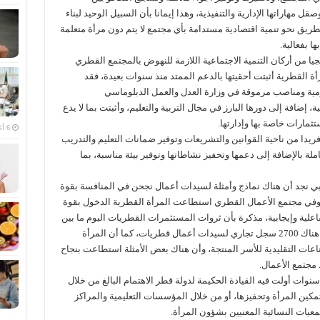
مهاراتها الإدارية والتنفيذية، وهذا إيمانا بأن السبيل الوحيد لبناء
طريق نحو تنمية اقتصادية مستدامة بأي مجتمع لا يتم دون مرأة متعلمة
ا بفعالية.
جيا من أركان التنمية الاجتماعية اللازمة للنهوض بالمجتمع القطري
ية 2030، ونوهت إلى المرأة القطرية أثبتت أحقيتها بالدعم الممتد منذ سنوات بعيدة، فقد
ومية ومناصب مرموقة في وزارة العدل والعمل الدبلوماسي
ضافة إلى دورها البارز في مجال التربية والتعليم، وأثبتت بما لا يدع
ثمارات خاصة بها وإدارتها.
6 أغسطس، 2026
ريدا من ناحية القوانين والتشريعات وتوفير ضمانات التعليم والتدريب
لة بالإضافة إلى دعمها وتحفيز نشاطاتها وتوفير بيئة مناسبة، بما
بي نجد أن هناك نماذج وأمثلة لسيدات أعمال نجحن في المنافسة بقوة
 وفي مجتمع الأعمال القطري استطاعت المرأة القطرية الدخول بقوة
لية وإيجابية، مذكرة بأن ثروات المستثمرات القطريات اليوم ما بين
20 إلى 25 مليار ريال قطري متنوعة المصادر وأن هناك 2700 سجل تجاري لسيدات أعمال قطريات، كما أن المرأة
ت التقليدية للأسر المنتجة، وأن هناك بعض الأمثلة استطاعت بنجاح
مجتمع الأعمال.
وات أولت فيه القيادة الحكيمة لدولة قطر الاهتمام البالغ من خلال
كين المرأة وتحفيزها، أو من خلال المؤسسات التعليمية والمراكز
معيات النسائية المعنيين بشؤون المرأة.