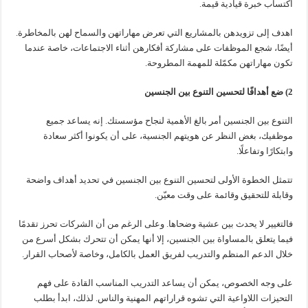
اكتساب خبرة قيادية قيمة.
اهدف إلى تزويدهن بالمشاريع التي تعرض مهاراتهن والسماح لهن بالمخاطرة.
أيضًا، شجع الموظفات على مشاركة أفكارهن أثناء الاجتماعات، خاصة عندما
تكون مهاراتهن مكمّلة للمهمة المطروحة.
2) ضع أهدافًا لتحسين التنوع بين الجنسين
التنوع بين الجنسين أمر بالغ الأهمية لنجاح مؤسستك. إنه يساعد جميع
موظفيك، بغض النظر عن هويتهم الجنسية، على أن يكونوا أكثر سعادة
وابتكارًا وتفاعلًا.
تتمثل الخطوة الأولى لتحسين التنوع بين الجنسين في تحديد أهداف واضحة
وقابلة للتحقيق وقائمة على وقت معيّن.
فالتغيير لا يحدث بين عشية وضحاها. وعلى الرغم من أن الشركات تحرز تقدمًا
فيما يتعلق بالمساواة بين الجنسين، إلا أنها يمكن أن تتحرك بشكل أسرع من
خلال الدعم المنظم والتدريب لفريق العمل بالكامل، وخاصة لأصحاب القرار.
على وجه الخصوص، يمكن أن يساعد التدريب المناسب القادة على فهم
التحيزات اللاواعية التي تشوه قراراتهم المهنية والناس. لذلك، ابدأ بطلب