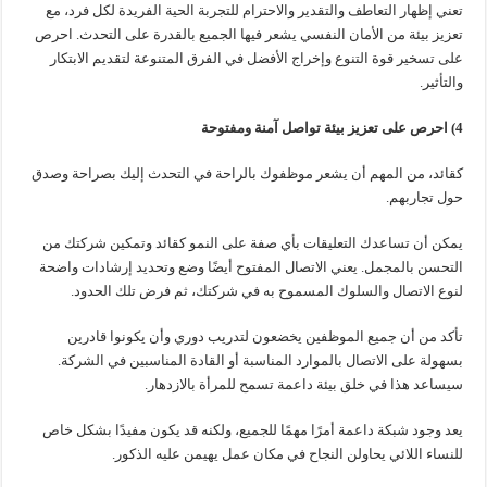
تعني إظهار التعاطف والتقدير والاحترام للتجربة الحية الفريدة لكل فرد، مع
تعزيز بيئة من الأمان النفسي يشعر فيها الجميع بالقدرة على التحدث. احرص
على تسخير قوة التنوع وإخراج الأفضل في الفرق المتنوعة لتقديم الابتكار
والتأثير.
4) احرص على تعزيز بيئة تواصل آمنة ومفتوحة
كقائد، من المهم أن يشعر موظفوك بالراحة في التحدث إليك بصراحة وصدق
حول تجاربهم.
يمكن أن تساعدك التعليقات بأي صفة على النمو كقائد وتمكين شركتك من
التحسن بالمجمل. يعني الاتصال المفتوح أيضًا وضع وتحديد إرشادات واضحة
لنوع الاتصال والسلوك المسموح به في شركتك، ثم فرض تلك الحدود.
تأكد من أن جميع الموظفين يخضعون لتدريب دوري وأن يكونوا قادرين
بسهولة على الاتصال بالموارد المناسبة أو القادة المناسبين في الشركة.
سيساعد هذا في خلق بيئة داعمة تسمح للمرأة بالازدهار.
يعد وجود شبكة داعمة أمرًا مهمًا للجميع، ولكنه قد يكون مفيدًا بشكل خاص
للنساء اللائي يحاولن النجاح في مكان عمل يهيمن عليه الذكور.