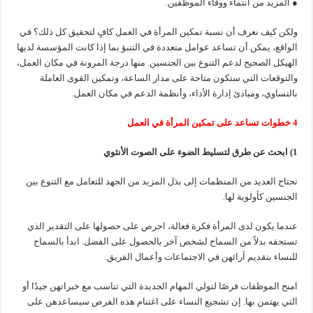
● المزيد من انتماء ووفاء الموظفين.
ولكن كيف نعرف أن نسبة تمكين المرأة في العمل كافٍ لتحقيق كل ذلك؟ في
الواقع، يمكن أن تساعد عوامل متعددة في التنبؤ بما إذا كانت المؤسسة لديها
الهيكل الصحيح لدعم التنوع بين الجنسين. منها درجة المرونة في مكان العمل،
والتوقعات التي ستكون متاحة على مدار الساعة، وتمكين القوى العاملة
بالتساوي، ومبادئ إدارة الأداء، وأنظمة الدعم في مكان العمل.
4 خطوات تساعد على تمكين المرأة في العمل
1) ابحث عن طرق لتسليط الضوء على الصوت الأنثوي
تحتاج العديد من المنظمات إلى بذل المزيد من الجهد للتعامل مع التنوع بين
الجنسين كأولوية لها.
عندما يكون لدى المرأة فكرة فعالة، احرص على حصولها على التقدير الذي
تستحقه بدلاً من السماح لشخص آخر بالحصول على الفضل. ابدأ بالسماح
للنساء بتقديم آرائهن في الاجتماعات وأعمال الفريق.
امنح الموظفات فرصًا لتولي المهام الجديدة التي تناسب مع خبراتهن جيدًا أو
التي يهتمن بها. إن تشجيع النساء على اغتنام هذه الفرص سيساعدهن على