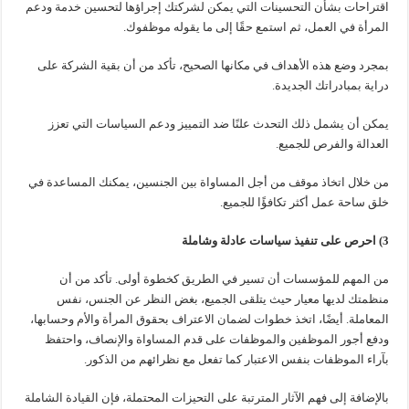
اقتراحات بشأن التحسينات التي يمكن لشركتك إجراؤها لتحسين خدمة ودعم
المرأة في العمل، ثم استمع حقًا إلى ما يقوله موظفوك.
بمجرد وضع هذه الأهداف في مكانها الصحيح، تأكد من أن بقية الشركة على
دراية بمبادراتك الجديدة.
يمكن أن يشمل ذلك التحدث علنًا ضد التمييز ودعم السياسات التي تعزز
العدالة والفرص للجميع.
من خلال اتخاذ موقف من أجل المساواة بين الجنسين، يمكنك المساعدة في
خلق ساحة عمل أكثر تكافؤًا للجميع.
3) احرص على تنفيذ سياسات عادلة وشاملة
من المهم للمؤسسات أن تسير في الطريق كخطوة أولى. تأكد من أن
منظمتك لديها معيار حيث يتلقى الجميع، بغض النظر عن الجنس، نفس
المعاملة. أيضًا، اتخذ خطوات لضمان الاعتراف بحقوق المرأة والأم وحسابها،
ودفع أجور الموظفين والموظفات على قدم المساواة والإنصاف، واحتفظ
بآراء الموظفات بنفس الاعتبار كما تفعل مع نظرائهم من الذكور.
بالإضافة إلى فهم الآثار المترتبة على التحيزات المحتملة، فإن القيادة الشاملة