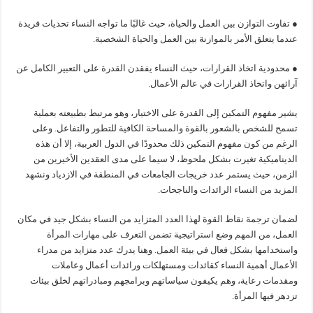
● تفاوت التوازن بين العمل والحياة، حيث غالبًا ما تواجه النساء تحديات فريدة
عندما يتعلق الأمر بالموازنة بين العمل والحياة الشخصية.
● محدودية اتخاذ القرارات، حيث النساء يفقدن القدرة على التعبير الكامل عن
آرائهن واتخاذ القرارات في عالم الأعمال.
يشير مفهوم التمكين إلى القدرة على الاختيار، وهو مرتبط بطبيعته بعملية
تسمح للشخص بالشعور بالقوة والمساحة الكافية للتطور والتفاعل. وعلى
الرغم من كون مفهوم التمكين ذلك محدودًا في الدول العربية، إلا أن هذه
الديناميكية تغيرت بشكل ملحوظ، لا سيما على مدى العقدين الأخيرين من
الزمن، حيث يستمر عدد خريجات الجامعات في المنطقة في الازدياد ونشهد
المزيد من النساء الرائدات والناجحات.
لضمان ترجمة نقاط القوة لهذا العدد المتزايد من النساء بشكل جيد في مكان
العمل، من المهم وضع استراتيجية تضمن التعرف على مهارات المرأة
واستخدامها بشكل فعال في بيئة العمل. وهنا يدرك عدد متزايد من مدراء
الأعمال أهمية النساء كقائدات ومستهلكات ورائدات أعمال وعاملات
ومقدمات رعاية، وهم يكيفون سياساتهم وبرامجهم ومبادراتهم لخلق بيئات
تزدهر فيها المرأة.