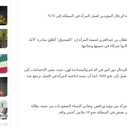
رجال المؤيدين لعمل المرأة في المملكة إلى 70%.
طان بن عبدالعزيز لتنمية المرأة إن “الصندوق” أطلق مبادرة “لأنك
نوا شركاء في تنميتها ونجاحها.
لرجال دور كبير في الدعم والمساندة لهن، حيث تشير الإحصائيات إلى
أن نسبة النساء الناجحات بسبب دعم الرجل لهن يصل إلى نحو 60%، كما أن نسبة إنتاجية المرأة في العمل ترتفع عند
رأة بين مؤيد ورافض. وتعاني النساء السعوديات من نسبة بطالة
6 أغسطس، 2026