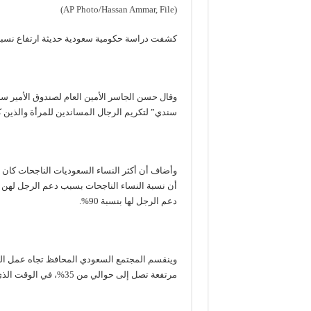
كشفت دراسة حكومية سعودية حديثة ارتفاع نسبة ال
وقال حسن الجاسر الأمين العام لصندوق الأمير سل
سندي” لتكريم الرجال المساندين للمرأة والذين كا
وأضاف أن أكثر النساء السعوديات الناجحات كان ل
دعم الرجل لها بنسبة 90%.
وينقسم المجتمع السعودي المحافظ تجاه عمل الم
مرتفعة تصل إلى حوالي من 35%، في الوقت الذي يعيش في المملكة نحو 10 ملايين أجنبي وافد.