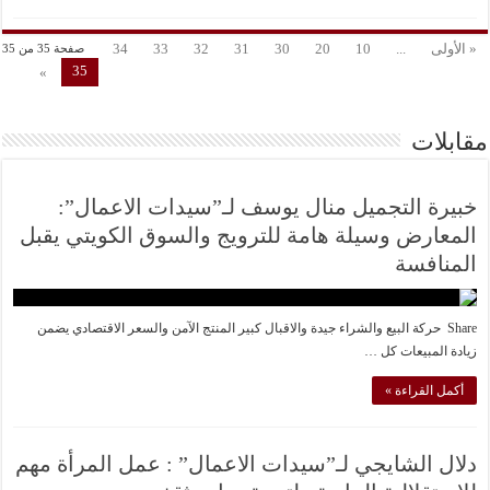
« الأولى
...
10
20
30
31
32
33
34
صفحة 35 من 35
35
»
مقابلات
خبيرة التجميل منال يوسف لـ”سيدات الاعمال”:
المعارض وسيلة هامة للترويج والسوق الكويتي يقبل
المنافسة
Share حركة البيع والشراء جيدة والاقبال كبير المنتج الآمن والسعر الاقتصادي يضمن
زيادة المبيعات كل …
أكمل القراءة »
دلال الشايجي لـ”سيدات الاعمال” : عمل المرأة مهم