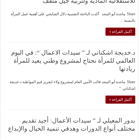
للاستقلالية المادية ولتربية جيل مثقف
Share ماجدة أبو المجد أكدت الباحثة النفسية دلال الشايجي على أهمية عمل المرأة
بالنسبة …
أكمل القراءة »
د.خديجة اشكناني لـ ” سيدات الاعمال “: في اليوم
العالمي للمرأة نحتاج لمشروع وطني يعيد للمرأة
ريادتها
Share ماجدة أبو المجد قالت الأمين العام لمشروع ولاء لتعزيز قيم المواطنة د.خديجة
اشكناني :” …
أكمل القراءة »
بدور المعيلي لـ ” سيدات الأعمال: أجيد تقديم
مختلف أنواع الدورات وهدفي تنمية الخيال والإبداع