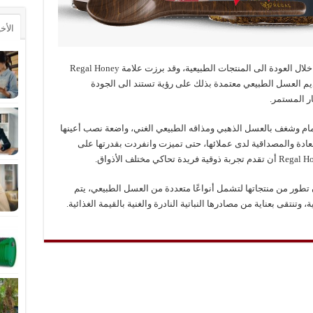
الأخ
يسعى العالم دائما للاهتمام المستمر بالصحة من خلال العودة الى المنتجات الطبيعية، وقد برزت علامة Regal Honey
م العسل الطبيعي معتمدة بذلك على رؤية تستند الى الجودة
ار المستمر.
Regal Honey في عام 2020 من اهتمام وشغف بالعسل الذهبي ومذاقه الطبيعي الغني، واضعة نصب أعينها
عادة والمصداقية لدى عملائها، حتى تميزت وانفردت بقدرتها على
لال سنوات قليلة، حرصت Regal Honey أن تطور من منتجاتها لتشمل أنواعًا متعددة من العسل الطبيعي، يتم
تنتقى بعناية من مصادرها النباتية النادرة والغنية بالقيمة الغذائية.