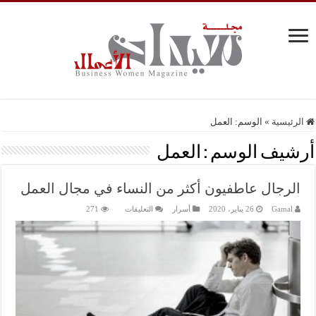
الرئيسية
»
الوسم:
العمل
أرشيف الوسم :
العمل
الرجال عاطفيون أكثر من النساء في مجال العمل
على
Gamal
26 يناير، 2020
أسرار
التعليقات
271
الرجال
عاطفيون
أكثر
من
النساء
في
مجال
العمل
مغلقة