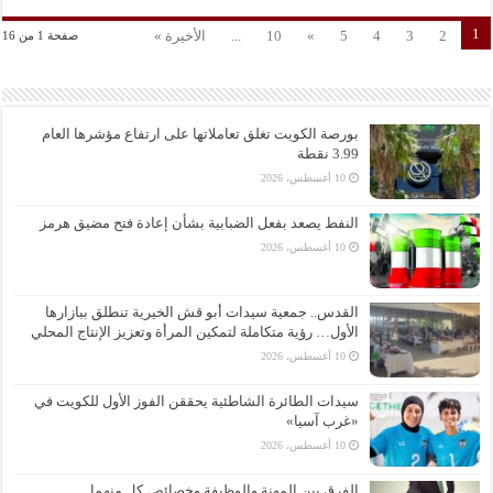
1
2
3
4
5
»
10
...
الأخيرة »
صفحة 1 من 16
بورصة الكويت تغلق تعاملاتها على ارتفاع مؤشرها العام
3.99 نقطة
10 أغسطس، 2026
النفط يصعد بفعل الضبابية بشأن إعادة فتح مضيق هرمز
10 أغسطس، 2026
القدس.. جمعية سيدات أبو قش الخيرية تنطلق ببازارها
الأول… رؤية متكاملة لتمكين المرأة وتعزيز الإنتاج المحلي
10 أغسطس، 2026
سيدات الطائرة الشاطئية يحققن الفوز الأول للكويت في
«غرب آسيا»
10 أغسطس، 2026
الفرق بين المهنة والوظيفة وخصائص كل منهما