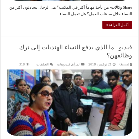
Share وكالات- من يأخذ مهاماً أكثر في المكتب؟ هل الرجال يتحادثون أكثر من
النساء خلال ساعات العمل؟ هل تعمل النساء …
أكمل القراءة »
فيديو.. ما الذي يدفع النساء الهنديات إلى ترك
وظائفهن؟
على
Gamal
21 نوفمبر، 2018
المرأة
,
فيديوهات
التعليقات
318
فيديو..
ما
الذي
يدفع
النساء
الهنديات
إلى
ترك
وظائفهن؟
مغلقة