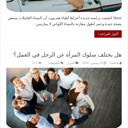
Share كشفت دراسة جديدة أجراها أطباء هنديون، أن النساء العاملات يتمتعن
بصحة جيدة وعمر أطول مقارنة بالنساء اللواتي لا يمارسن …
أكمل القراءة »
هل يختلف سلوك المرأة عن الرجل في العمل؟
على
Gamal
8 ديسمبر، 2018
أسرار
التعليقات
517
هل
يختلف
سلوك
المرأة
عن
الرجل
في
العمل؟
مغلقة