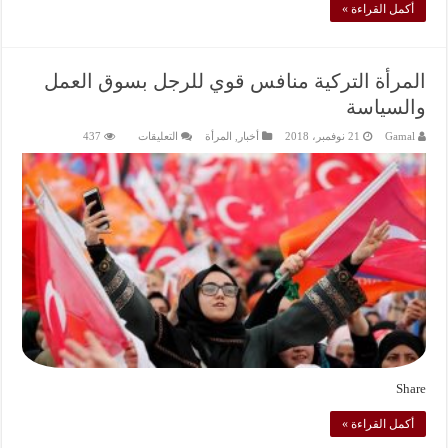
أكمل القراءة »
المرأة التركية منافس قوي للرجل بسوق العمل
والسياسة
على
Gamal
21 نوفمبر، 2018
أخبار
,
المرأة
التعليقات
437
المرأة
التركية
منافس
قوي
للرجل
بسوق
العمل
والسياسة
مغلقة
Share
أكمل القراءة »