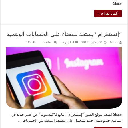
Share
أكمل القراءة »
“إنستغرام” يستعد للقضاء على الحسابات الوهمية
على
Gamal
21 نوفمبر، 2018
التكنولوجيا
التعليقات
317
“إنستغرام”
يستعد
للقضاء
على
الحسابات
الوهمية
مغلقة
Share كشف موقع الصور “إنستغرام” التابع لـ”فيسبوك” عن تغيير جديد في
سياسة خصوصيته، حيث سيعمل على تنظيف المنصة من الحسابات …