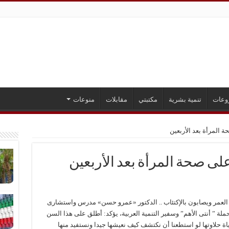
وعات
تنمية بشرية
مكتبتي
مقابلات
منوعات
 المرأة بعد الأربعين
لى صحة المرأة بعد الأربعين
ن العمر ويصابون بالإكتئاب .. الدكتور «عمرو حسن» مدرس واستشارى
لة ” أنتى الأهم” وسفير التنمية العربية، يؤكد: أطلق على هذا السن
ة حلاوتها لو استطعنا أن نكتشف كيف نعيشها جيدا ونستفيد منها