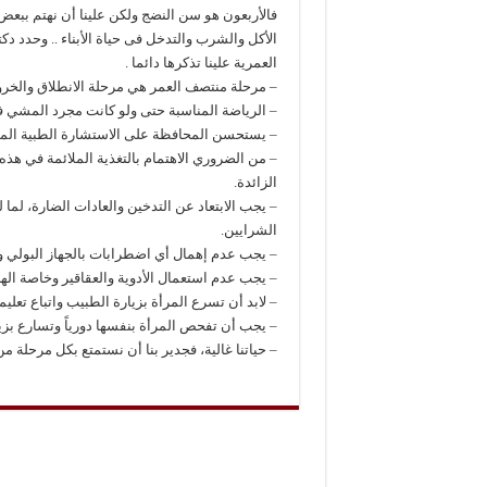
فالأربعون هو سن النضج ولكن علينا أن نهتم ببعض 
العمرية علينا تذكرها دائما .
– مرحلة منتصف العمر هي مرحلة الانطلاق والخروج
– الرياضة المناسبة حتى ولو كانت مجرد المشي ف
– يستحسن المحافظة على الاستشارة الطبية الم
– من الضروري الاهتمام بالتغذية الملائمة في ه
الزائدة.
– يجب الابتعاد عن التدخين والعادات الضارة، لما
الشرايين.
– يجب عدم إهمال أي اضطرابات بالجهاز البولي وا
– يجب عدم استعمال الأدوية والعقاقير وخاصة اله
– لابد أن تسرع المرأة بزيارة الطبيب واتباع تعليم
– يجب أن تفحص المرأة بنفسها دورياً وتسارع بزي
– حياتنا غالية، فجدير بنا أن نستمتع بكل مرحلة م