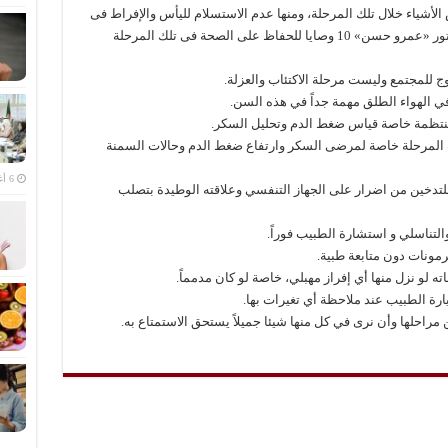
الأشياء خلال تلك المرحلة، ومنها عدم الاستسلام لليأس والإفراط فى
الأكل والشرب والتدخل فى حياة الأبناء .. وحدد دكتور «عمرو حسن» 10 وصايا للحفاظ على الصحة فى تلك المرحلة
 للمجتمع وليست مرحلة الاكتئاب والعزلة.
ي الهواء الطلق مهمة جداً في هذه السن.
نتظمة خاصة قياس ضغط الدم وتحليل السكر.
ذه المرحلة خاصة لمرضى السكر وارتفاع ضغط الدم وحالات السمنة
6 أغسطس، 2026
 للتدخين من اضرار على الجهاز التنفسي وعلاقته الوطيدة بتصلب
لتناسلي و استشارة الطبيب فوراً.
رمونات دون متابعة طبية.
اته لو نزل منها أي إفراز مهبلي، خاصة لو كان مدمماً.
ارة الطبيب عند ملاحظة أي تغيرات بها.
ن مراحلها وأن نرى في كل منها شيئا جميلاً يستحق الاستمتاع به.