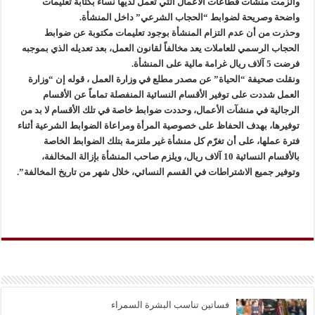
وألزمت منشآت قطاعات الأعمال التي تعمل لديها نساء بكتابة تعليمات
واضحة وصريحة لضوابط “الحجاب الشرعي” داخل المنشأة.
وحذرت من أن عدم التزام المنشأة بوجود تعليمات مكتوبة عن ضوابط
الحجاب الرسمي للعاملات يعد مخالفاً لقانون العمل، بعد تعديله الذي بموجبه
فرضت 5 آلاف ريال غرامة مالية على المنشأة.
ونقلت صحيفة “الحياة” عن مصدر مطلع في وزارة العمل ، قوله إن “وزارة
العمل شددت على توفير الأقسام النسائية المنفصلة تماماً عن الأقسام
الرجالية في منشآت الأعمال، وحددت ضوابط خاصة في تلك الأقسام لا بد من
توفيرها، بهدف الحفاظ على خصوصية المرأة ومراعاة الضوابط الشرعية أثناء
فترة عملها، على أن تغرّم كل منشأة غير ملتزمة بتلك الضوابط الخاصة
بالأقسام النسائية 10 آلاف ريال، ويلزم صاحب المنشأة بإزالة المخالفة،
وتوفير جميع الاشتراطات في القسم النسائي، خلال شهر من تاريخ المخالفة”.
فساتين تناسب البشرة السمراء