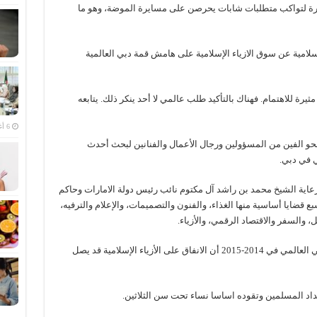
رة لتواكب متطلبات شابات يحرصن على مسايرة الموضة، وهو ما
لامية عن سوق الازياء الإسلامية على هامش قمة دبي العالمية
رة للاهتمام. فهناك بالتأكيد طلب عالمي لا أحد ينكر ذلك. يتابعه
6 أغسطس، 2026
نحو الفين من المسؤولين ورجال الأعمال والفنانين لبحث أحدث
ي في دبي.
ية الشيخ محمد بن راشد آل مكتوم نائب رئيس دولة الامارات وحاكم
قضايا أساسية منها الغذاء، والفنون والتصميمات، والإعلام والترفيه،
 والسفر والاقتصاد الرقمي، والأزياء.
ويفيد تقرير تومسون رويترز عن الاقتصاد الإسلامي العالمي في 2014-2015 أن الانفاق على الأزياء الإسلامية قد يصل
داد المسلمين وتقوده اساسا نساء تحت سن الثلاثين.