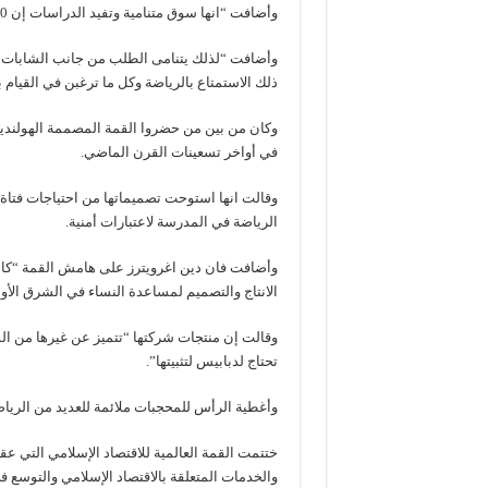
وأضافت “انها سوق متنامية وتفيد الدراسات إن 60 بالمئة منها نساء تحت سن الثلاثين”.
وأضافت “لذلك يتنامى الطلب من جانب الشابات الل
ذلك الاستمتاع بالرياضة وكل ما ترغبن في القيام
وكان من بين من حضروا القمة المصممة الهولند
في أواخر تسعينات القرن الماضي.
وقالت انها استوحت تصميماتها من احتياجات فتاة
الرياضة في المدرسة لاعتبارات أمنية.
وأضافت فان دين اغرويترز على هامش القمة “كا
الانتاج والتصميم لمساعدة النساء في الشرق الأ
وقالت إن منتجات شركتها “تتميز عن غيرها من ال
تحتاج لدبابيس لتثبيتها”.
وأغطية الرأس للمحجبات ملائمة للعديد من الريا
ختتمت القمة العالمية للاقتصاد الإسلامي التي عقد
والخدمات المتعلقة بالاقتصاد الإسلامي والتوسع في 