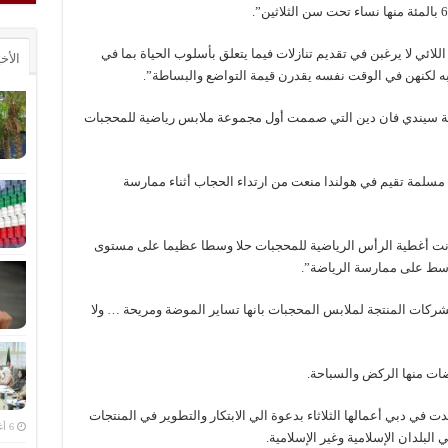
ائي لا يرغبن في تقديم تنازلات فيما يتعلق بأسلوب الحياة بما في
الأخ
 به لكنهن في الوقت نفسه يقدرن قيمة التواضع والبساطة”.
ية سيندي فان دين التي صممت أول مجموعة ملابس رياضية للمحجبات
 مسلمة تقيم في هولندا منعت من ارتداء الحجاب أثناء ممارسة
نت أغطية الرأس الرياضية للمحجبات حلا وسطا عظيما على مستوى
وسط على ممارسة الرياضة”.
شركات المنتجة لملابس المحجبات بانها تساير الموضة ومريحة … ولا
ضات منها الركض والسباحة.
ت في دبي أعمالها الثلاثاء بدعوة الي الابتكار والتطوير في المنتجات
6 أغسطس، 2026
البلدان الإسلامية وغير الإسلامية.