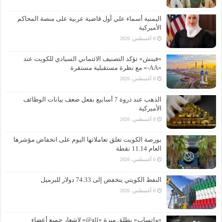
اليمنية أسماء علي أول قاضية عربية على منصة المحاكم
الأميركية
8 أغسطس، 2026
«فيتش» تؤكد التصنيف الائتماني السيادي للكويت عند
«AA-» مع نظرة مستقبلية مستقرة
8 أغسطس، 2026
الذهب عند ذروة 7 أسابيع بفعل ضعف بيانات الوظائف
الأميركية
8 أغسطس، 2026
بورصة الكويت تغلق تعاملاتها اليوم على انخفاض مؤشرها
العام 11.14 نقطة
6 أغسطس، 2026
النفط الكويتي ينخفض إلى 74.33 دولار للبرميل
6 أغسطس، 2026
«واتساب» يطلق ميزة «all@» لإشعار جميع أعضاء