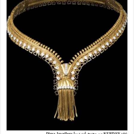
عقد KERDAN من مجوهرات ديما Dima Jewellery